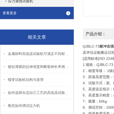
应力腐蚀试验机
查看更多
产品介绍：
相关文章
QJBLC-73
耐冲击强
及评估运输搬运过
金属材料高低温试验机可满足不同材料的试验测量需要
[适用标准]ISO 2248 
1.规格：QJBLC-7
镀铝薄膜的拉伸强度和断裂伸长率测试方法
2．精度等级： 1
3．跌落高度范围：30
蠕变试验机结构与原理
4、试验方式：面、
5、高度设定指示：
如何选择合适自己工艺的高低温试验箱呢
6、高度显示精度：
7、载重：60kg
教您如何调试拉力机
8、测试空间：1000×
9、跌落角度误差：≤