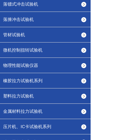
落镖式冲击试验机
落捶冲击试验机
管材试验机
微机控制扭转试验机
物理性能试验仪器
橡胶拉力试验机系列
塑料拉力试验机
金属材料拉力试验机
压片机、IC卡试验机系列