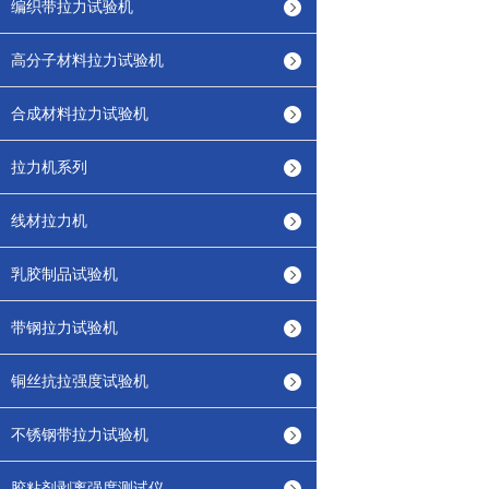
编织带拉力试验机
高分子材料拉力试验机
合成材料拉力试验机
拉力机系列
线材拉力机
乳胶制品试验机
带钢拉力试验机
铜丝抗拉强度试验机
不锈钢带拉力试验机
胶粘剂剥离强度测试仪