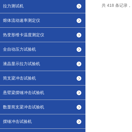
共 418 条记录，
拉力测试机
熔体流动速率测定仪
热变形维卡温度测定仪
全自动压力试验机
液晶显示拉力试验机
简支梁冲击试验机
悬臂梁摆锤冲击试验机
数显简支梁冲击试验机
摆锤冲击试验机