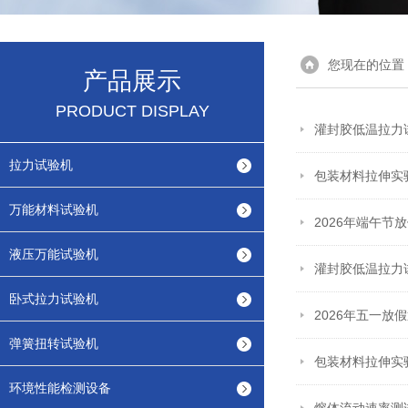
您现在的位置
产品展示
PRODUCT DISPLAY
灌封胶低温拉力
拉力试验机
包装材料拉伸实
万能材料试验机
2026年端午节
液压万能试验机
灌封胶低温拉力
卧式拉力试验机
2026年五一放
弹簧扭转试验机
包装材料拉伸实
环境性能检测设备