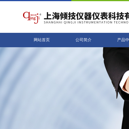
网站首页
公司简介
产品