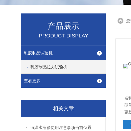
您
产品展示
PRODUCT DISPLAY
乳胶制品试验机
乳胶制品拉力试验机
查看更多
名
型号
相关文章
更新
恒温水浴箱使用注意事项当前位置