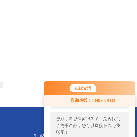
在线交流
您好！欢迎前来咨询，很高兴为您
咨询热线：13402079333
服务，请问您要咨询什么问题呢？
您好，看您停留很久了，是否找到
了需求产品，您可以直接在线与我
联系！
qingjiyiqi@zhongguoqingji.com