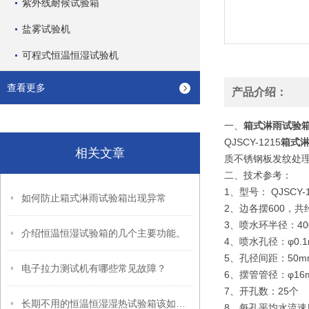
紫外线耐候试验箱
盐雾试验机
可程式恒温恒湿试验机
查看更多
产品介绍：
一、
箱式淋雨试验
QJSCY-1215
箱式
相关文章
质不锈钢板发纹处理，
二、
技术参考：
1、型号： QJSCY-
如何防止箱式淋雨试验箱出现异常
2、边各摆600，共约
3、喷水环半径：400
介绍恒温恒湿试验箱的几个主要功能。
4、喷水孔径：φ0.1
5、孔径间距：50m
电子拉力测试机有哪些常见故障？
6、摆管管径：φ16
7、开孔数：25个
长期不用的恒温恒湿湿热试验箱该如何进行保护
8、每孔平均水流速度：q