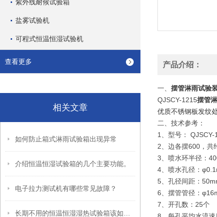
紫外线耐候试验箱
盐雾试验机
可程式恒温恒湿试验机
查看更多
产品介绍：
一、
摆管淋雨试验
QJSCY-1
215
摆管
相关文章
优质不锈钢板发纹处理
二、
技术参考：
1、型号： QJSCY-
如何防止箱式淋雨试验箱出现异常
2、边各摆600，共约
3、喷水环半径：400
介绍恒温恒湿试验箱的几个主要功能。
4、喷水孔径：φ0.1
5、孔径间距：50m
电子拉力测试机有哪些常见故障？
6、摆管管径：φ16
7、开孔数：25个
长期不用的恒温恒湿湿热试验箱该如何进行保护
8、每孔平均水流速度：q