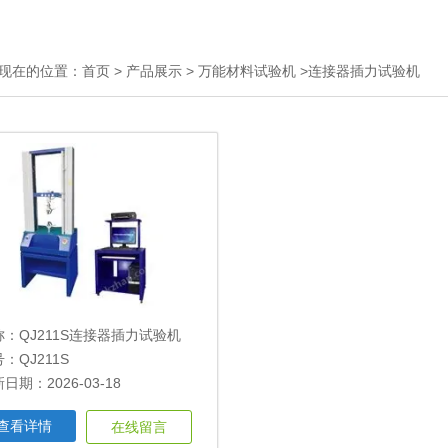
现在的位置：
首页
>
产品展示
>
万能材料试验机
>连接器插力试验机
称：
QJ211S连接器插力试验机
：QJ211S
日期：2026-03-18
查看详情
在线留言