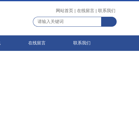
网站首页
|
在线留言
|
联系我们
载
在线留言
联系我们