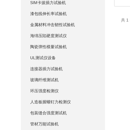
SIM卡拔插力试验机
漆包线伸长率试验机
共 
金属材料冲击韧性试验机
海绵压陷硬度测试仪
陶瓷弹性模量试验机
UL测试仪设备
连接器插力试验机
玻璃纤维测试机
环压强度检测仪
人造板握螺钉力检测仪
包装缝合强度测试机
管材万能试验机