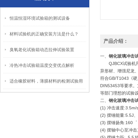
恒温恒湿环境试验箱的测试设备
材料试验机的正确安装方法是什么？
产品介绍：
臭氧老化试验箱动态拉伸试验装置
一、
钢化玻璃冲击
QJBCX试验机
冷热冲击试验箱温度交变优点解析
异形材、增强尼龙
符合GB/T1043《
适合橡胶材料，薄膜材料的检测试验用
DIN53453等
等部门理想的试验
二、
钢化玻璃冲击
(1) 冲击速度:3.5m/
(2) 摆锤能量:5.5J
(3) 摆锤扬角:160゜
(4) 摆轴中心至冲击
(5) 摆锤力距: 5.5J