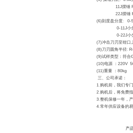
11J摆锤 PL=5
22J摆锤 PL=1
(6)刻度盘分度: 0-5
0-11J小分度
0-22J小分度
(7)冲击刀刃至钳口
(8)刀刃圆角半径: R
(9)试样类型：符合G
(10)电源 ：220V 5
(11)重量 ：80kg
三、公司承诺：
1.购机前，我们专
2.购机后，将免费
3.整机保修一年，
4.常年供应设备的
产