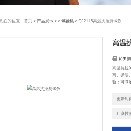
现在的位置：
首页
>
产品展示
> >
试验机
> QJ211B高温抗拉测试仪
高温
简要描
高温抗拉
离、撕裂
验；可满足
测验时，
保证，
更新时间：
厂商性