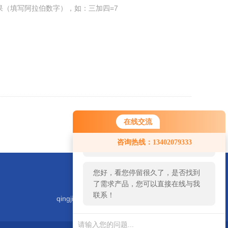
果（填写阿拉伯数字），如：三加四=7
返回
在线交流
您好！欢迎前来咨询，很高兴为您
咨询热线：13402079333
服务，请问您要咨询什么问题呢？
您好，看您停留很久了，是否找到
了需求产品，您可以直接在线与我
联系！
qingjiyiqi@zhongguoqingji.com