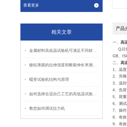
查看更多
产品
相关文章
一、
高
QJ2
金属材料高低温试验机可满足不同材料的试验测量需要
GB、I
二、
高
镀铝薄膜的拉伸强度和断裂伸长率测试方法
1、温度
2、升降速
蠕变试验机结构与原理
3、温控
4、负荷:
如何选择合适自己工艺的高低温试验箱呢
5、荷重
6、测试
教您如何调试拉力机
7、操
8、有效
9、有效