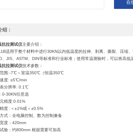
在
介绍：
温抗拉测试仪
主要介绍：
11B适用于整个材料中进行30KN以内低温度的拉伸、剥离、撕裂、压缩
SO、JIS、ASTM、DIN等标准和行业标准；使用常温测验时，可以将
温抗拉测试仪
技术参数：
范围:-7℃～室温350℃（恒温350℃
度: ≥5℃/min
表分辨率: 0.1℃
 0-30KN任意选
元精度:0.01%
精度 :＜±1%或＜±0.5%
作方式：全电脑控制、数为控制兼备
宽度：420mm
试验：约800mm 根据需要可加高