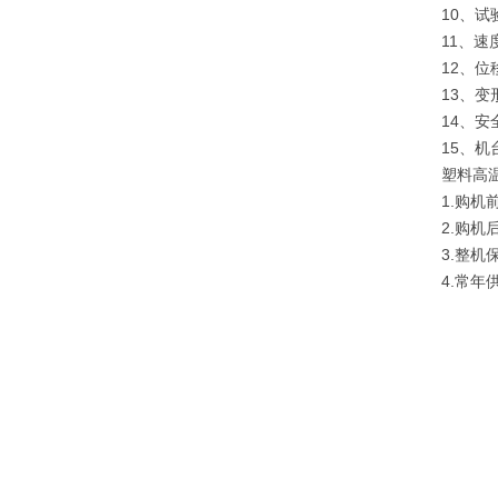
10、试
11、速
12、位
13、变
14、
15、机台
塑料高
1.购
2.购
3.整
4.常