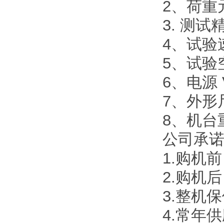
2、荷重元精
3. 测试精度
4、试验速度
5、试验空
6、电源 V
7、外形尺
8、机台重量
公司承
1.购机
2.购机
3.整机
4.常年