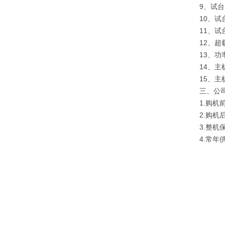
9、试
10、
11、
12、
13、功率
14、主
15、主
三、公
1.购
2.购
3.整
4.常