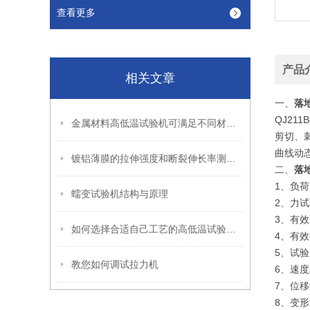
查看更多
产品
相关文章
一、
落
QJ2
金属材料高低温试验机可满足不同材料的试验测量需要
剪切、刺
曲线动态
镀铝薄膜的拉伸强度和断裂伸长率测试方法
二、
落
1、负荷
蠕变试验机结构与原理
2、力试
3、有效
如何选择合适自己工艺的高低温试验箱呢
4、有效
5、试验速
教您如何调试拉力机
6、速度
7、位移
8、变形