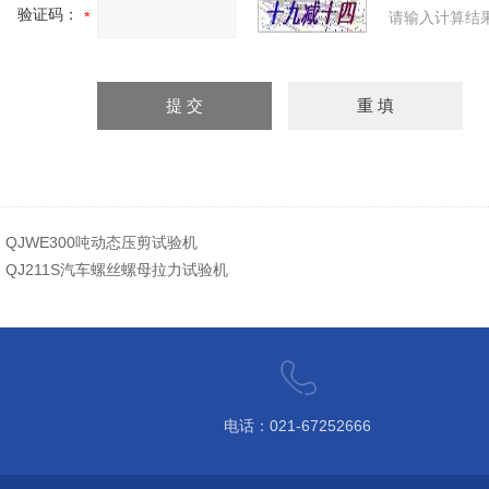
验证码：
请输入计算结
：
QJWE300吨动态压剪试验机
：
QJ211S汽车螺丝螺母拉力试验机
电话：021-67252666