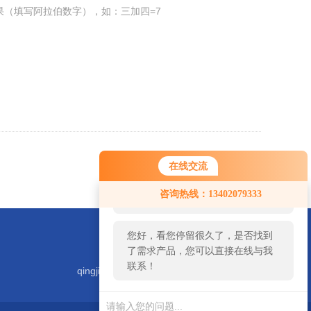
果（填写阿拉伯数字），如：三加四=7
返回
在线交流
您好！欢迎前来咨询，很高兴为您
咨询热线：13402079333
服务，请问您要咨询什么问题呢？
您好，看您停留很久了，是否找到
了需求产品，您可以直接在线与我
联系！
qingjiyiqi@zhongguoqingji.com