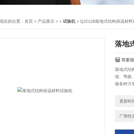
现在的位置：
首页
>
产品展示
> >
试验机
> QJ211B落地式结构保温材
落地
简要描
落地式结
缩、弯曲
做各种力学
拉力机微
报告，
更新时间：
厂商性