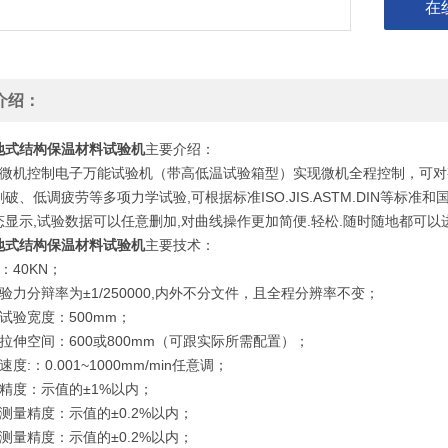
在
介绍：
地式结构保温材料试验机
主要介绍：
11B微机控制电子万能试验机（带高低温试验箱型）实现微机全程控制，可
破、低调疲劳等多项力学试验,可根据标准ISO.JIS.ASTM.DIN等标准
显示,试验数据可以任意删加,对曲线操作更加简便.轻松.随时随地都可以进
地式结构保温材料试验机
主要技术：
：40KN；
验力分辩率为±1/250000,内外不分文件，且全程分辨率不变；
试验宽度：500mm；
拉伸空间：600或800mm（可跟实际所需配置）；
度:：0.001~1000mm/min任意调；
精度：示值的±1%以内；
测量精度：示值的±0.2%以内；
测量精度：示值的±0.2%以内；