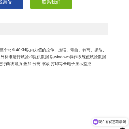
线询价
联系我们
对整个材料40KN以内力值的拉伸、压缩、弯曲、剥离、撕裂、
和国外标准进行试验和提供数据.以windows操作系统使试验数据
行曲线遍历.叠加.分离.缩放.打印等全电子显示监控.
现在有优惠活动吗
可以介绍下你们的产品么