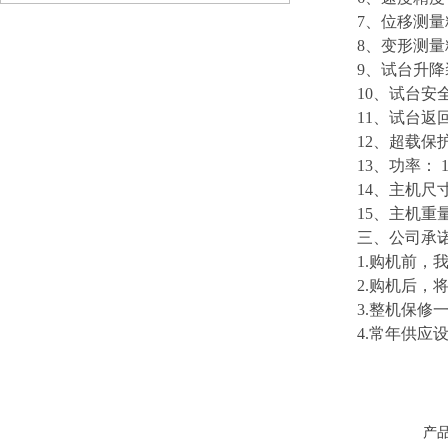
7、位移测量精度
8、变形测量精度
9、试台升降装
10、试台安全
11、试台返回
12、超载保护
13、功率： 1
14、主机尺寸：9
15、主机重量：
三、公司承
1.购机前，我
2.购机后，将
3.整机保修一
4.常年供应设
产