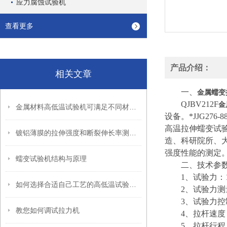
应力腐蚀试验机
查看更多
产品介绍：
相关文章
一、
金属蠕变
QJBV212F
金
金属材料高低温试验机可满足不同材料的试验测量需要
设备。*JJG276
高温拉伸蠕变试验
镀铝薄膜的拉伸强度和断裂伸长率测试方法
造、科研院所、
强度性能的测定
蠕变试验机结构与原理
二、技术参
1、试验力：10K
如何选择合适自己工艺的高低温试验箱呢
2、试验力测量误
3、试验力控制
教您如何调试拉力机
4、拉杆速度 0.01
5、拉杆行程 2