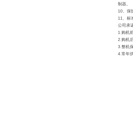
制器。
10、
11、标
公司承
1.购
2.购
3.整
4.常