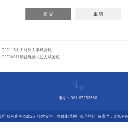
：
QJ211S土工材料力学试验机
：
QJDW311钢丝绳卧式拉力试验机
电话：021-67252666
 版权所有©2026 技术支持：
智能制造网
管理登陆
备案号：沪ICP备0