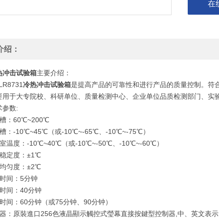
在
介绍：
热冲击试验箱
主要介绍：
R8731
冷热冲击试验箱
是提高产品的可靠性和进行产品的质量控制。符合标准GB/T2
要用于大专院校、科研单位、质量检测中心、企业单位品质检测部门、实
参数:
槽：60℃~200℃
：-10℃~45℃（或-10℃~-65℃、-10℃~-75℃）
温度：-10℃~40℃（或-10℃~-50℃、-10℃~-60℃）
稳定度：±1℃
均匀度：±2℃
复时间：5分钟
时间：40分钟
时间：60分钟（或75分钟、90分钟）
器：原裝進口256色液晶顯示觸控式瑩幕直接按鍵型控制器,中、英文表示. 