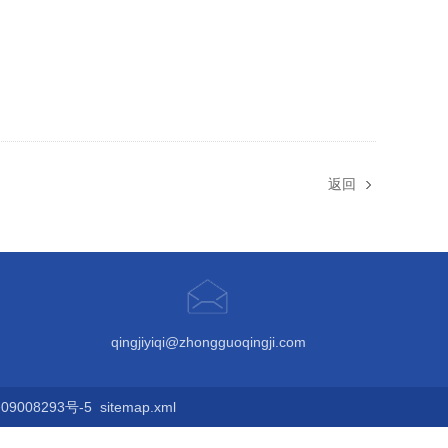
返回
qingjiyiqi@zhongguoqingji.com
9008293号-5
sitemap.xml