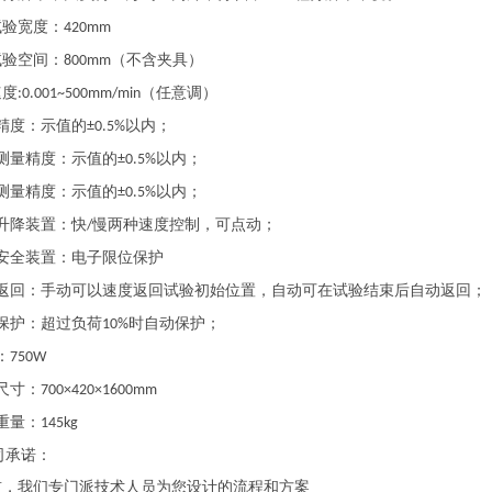
试验宽度：
420mm
试验空间：
（不含夹具）
800mm
速度
（任意调）
:0.001~500mm/min
精度：示值的
以内；
±0.5%
测量精度：示值的
以内；
±0.5%
测量精度：示值的
以内；
±0.5%
升降装置：快
慢两种速度控制，可点动；
/
安全装置：电子限位保护
返回：手动可以速度返回试验初始位置，自动可在试验结束后自动返回；
保护：超过负荷
时自动保护；
10%
：
750W
尺寸：
700×420×1600mm
重量：
145kg
司承诺：
前，我们专门派技术人员为您设计的流程和方案