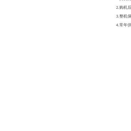
购机
2.
整机
3.
常年
4.