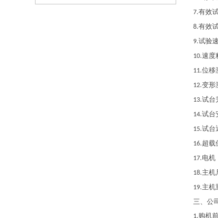
有效
7.
有效
8.
试验
9.
速度
10.
位移
11.
变形
12.
试台
13.
试台
14.
试台
15.
超载
16.
电机
17.
主机
18.
主机
19.
三、
公
购机
1.