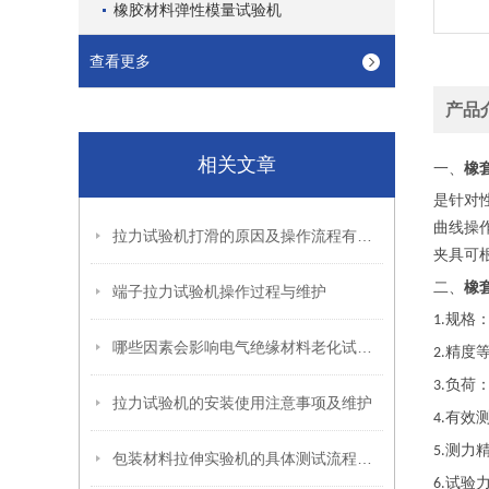
橡胶材料弹性模量试验机
查看更多
产品
相关文章
橡
一、
是针对
曲线操
拉力试验机打滑的原因及操作流程有哪些
夹具可
橡
二、
端子拉力试验机操作过程与维护
规格
1.
哪些因素会影响电气绝缘材料老化试验箱的试验结果？
精度
2.
负荷
3.
拉力试验机的安装使用注意事项及维护
有效
4.
测力
5.
包装材料拉伸实验机的具体测试流程分析
试验
6.