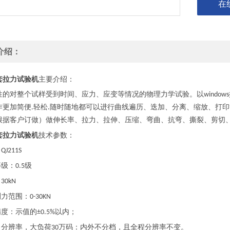
在
介绍：
套拉力试验机
主要介绍：
性的对整个试样受到时间、应力、应变等情况的物理力学试验。以
windows
作更加简便
轻松
随时随地都可以进行曲线遍历、迭加、分离、缩放、打印
.
.
根据客户订做）做伸长率、拉力、拉伸、压缩、弯曲、抗弯、撕裂、剪切
套拉力试验机
技术参数：
：
QJ211S
等级：
级
0.5
：
30kN
测力范围：
0-30KN
精度：示值的
以内；
±0.5%
力分辨率，大负荷
万码：内外不分档，且全程分辨率不变。
30