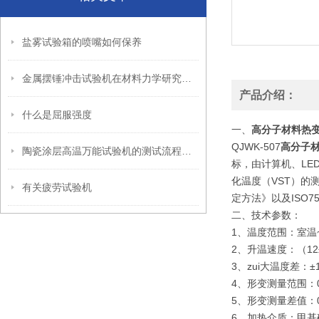
盐雾试验箱的喷嘴如何保养
金属摆锤冲击试验机在材料力学研究中的关键作用
产品介绍：
什么是屈服强度
一、
高分子材料热
QJWK-507
高分子
陶瓷涂层高温万能试验机的测试流程及应用领域
标，由计算机、LE
化温度（VST）的测
有关疲劳试验机
定方法》以及ISO75
二、技术参数：
1、温度范围：室温~
2、升温速度：（12±1）℃
3、zui大温度差：±
4、形变测量范围：0
5、形变测量差值：0
6、加热介质：甲基