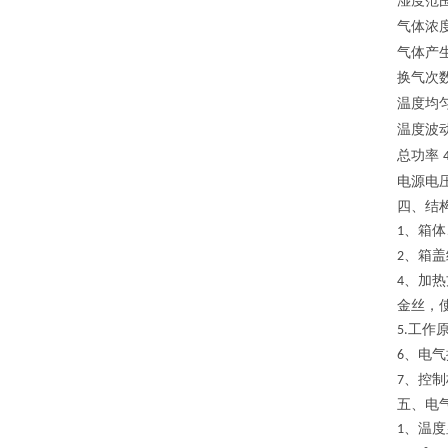
湿度范
气体浓
气体产
换气次
温度均
温度波
总功率
电源电
四、结
、箱体
1
、箱盖
2
、加热
4
金丝，
工作
5.
、电气
6
、控制
7
五、电
、温度
1