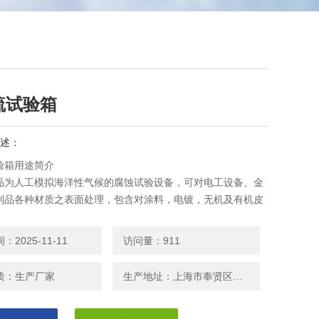
硫试验箱
述：
验箱用途简介
品为人工模拟海洋性气候的腐蚀试验设备，可对电工设备、金
制品各种材质之表面处理，包含对涂料，电镀，无机及有机皮
处理，防锈油等防蚀处理后，进行加速腐蚀性能变化试验。也
侯环境“三防"（湿热、抗氧、抗酸）试验设备之一，是研究机
2025-11-11
访问量：911
工业、轻工电子、仪表等行业各种环境适应和可靠性的一种重
,
质：生产厂家
生产地址：上海市奉贤区邬桥镇安东路208号
B/T9789