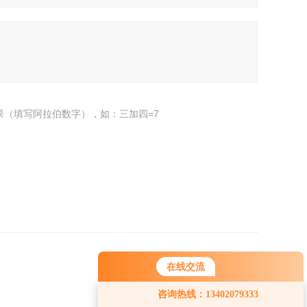
果（填写阿拉伯数字），如：三加四=7
返回
在线交流
您好！欢迎前来咨询，很高兴为您
咨询热线：13402079333
服务，请问您要咨询什么问题呢？