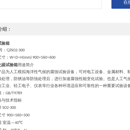
在
介绍：
试验箱
号：QJ
SO2-300
尺寸：
×
×
×
×
W
D
H(mm) 900
560
600
化硫试验箱
用途简介
产品为人工模拟海洋性气候的腐蚀试验设备，可对电工设备、金属材料、
极处理，防锈油等防蚀处理后，进行加速腐蚀性能变化试验。也是人工气
防工业、轻工电子、仪表等行业各种环境适应和可靠性的一种重要试验设
准：
GB/T9789
格与技术指标
J
SO2-300
尺寸
×
×
900
560
500
围
室温～
℃
40