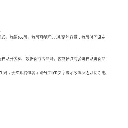
。
程式、每组
段、每段可循环
步骤的容量，每段时间设定
100
999
行自动开关机、数据保存等功能。控制器具有荧屏自动屏保功
生时，会立即提供警示迅号由
文字显示故障状态及切断电
LCD