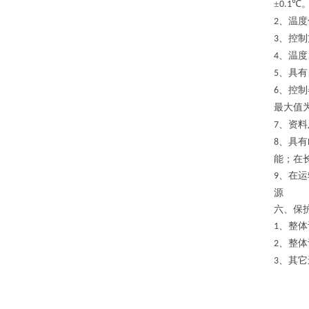
±
℃
0.1
、温度
2
、控制
3
、温度
4
、具有
5
、控制
6
最大值
、资料
7
、具有
8
能；在
、在运
9
源
六、保
、整体
1
、整体
2
、其它
3