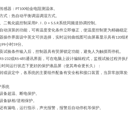
。
传感器：
铂金电阻测温体。
PT100
方式：热自动平衡调温调湿方式。
、二氧化硫控制采用
＋
系统同频道协调控制。
P . I . D
S.S.R
自动演算的功能，可将温度变化条件立即修正，使温度控制更为精确稳定
器操作界面设中英文可供选择，实时运转曲线图可由屏幕显示具有
组
120
为
小时
分。
99
59
及试验条件输入后，控制器具有荧屏锁定功能，避免人为触摸而停机。
或
通讯界面，可在电脑上设计编辑程式，监视试验过程并执
RS-232
RS-485
长时间运行状态下更好的保护液晶屏（使其寿命更长久）：
转或设定中，各系统的主要组件配备有安全检和接口装置，当异常故障发
护系统
设备超温、断电保护。
设备缺相
逆相保护。
/
还有漏电，运行指示，声光报警，报警后自动停机等保护。