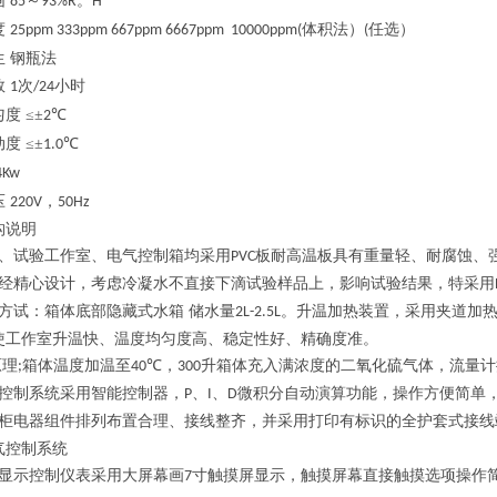
围
～
。
85
93%R
H
度
体积法）
任选）
25ppm 333ppm 667ppm 6667ppm 10000ppm(
(
生
钢瓶法
数
次
小时
1
/24
匀度
≤±
℃
2
动度
≤±
℃
1.0
4Kw
压
，
220V
50Hz
构说明
、试验工作室、电气控制箱均采用
板耐高温板具有重量轻、耐腐蚀、
PVC
经精心设计，考虑冷凝水不直接下滴试验样品上，影响试验结果，特采用
方试：箱体底部隐藏式水箱 储水量
。升温加热装置，采用夹道加
2L-2.5L
使工作室升温快、温度均匀度高、稳定性好、精确度准。
原理
箱体温度加温至
℃，
升箱体充入满浓度的二氧化硫气体，流量计
;
40
300
控制系统采用智能控制器，
、
、
微积分自动演算功能，操作方便简单
P
I
D
柜电器组件排列布置合理、接线整齐，并采用打印有标识的全护套式接线
气控制系统
显示控制仪表采用大屏幕画
寸触摸屏显示，触摸屏幕直接触摸选项操作
7