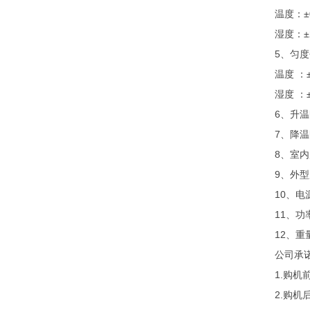
温度：
±
湿度：
±
5、匀
温度
：
湿度
：
6、升温
7、降温
8、室内尺
9、外型尺
10、电
11、功
12、重
公司承
1.购
2.购