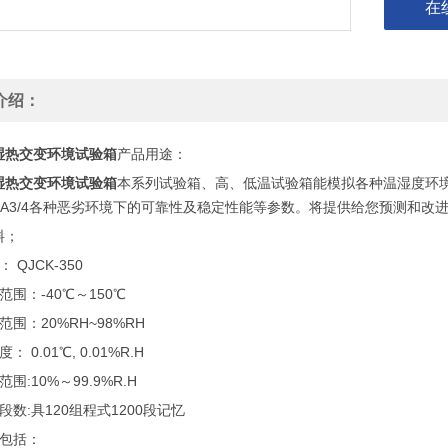
在
介绍：
湿热交变环境试验箱
产品用途：
湿热交变环境试验箱
本系列试验箱、高、低温试验箱能模拟各种温湿度环
150A3/4各种恶劣环境下的可靠性及稳定性能等参数。将提供给您预测和
料；
 QJCK-350
范围：-40℃～150℃
范围：20%RH~98%RH
： 0.01℃, 0.01%R.H
围:10%～99.9%R.H
段数:具120组程式1200段记忆
度包括：