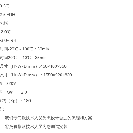
0.5℃
2.5%RH
度包括：
±2.0℃
±3.0%RH
时间-20℃～100℃：30min
时间20℃～-40℃：35min
寸（H×W×D mm）:450×400×350
寸（H×W×D mm）：1550×920×820
源：220V
率（KW）：2.0
量约（Kg）：180
诺：
机前，我们专门派技术人员为您设计合适的流程和方案
机后，将免费指派技术人员为您调试安装