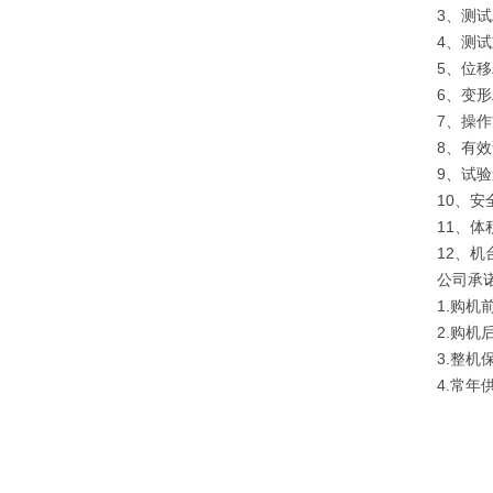
3、测试
4、测试
5、位移
6、变形
7、操
8、有
9、试验速
10、
11、体
12、机
公司承
1.购
2.购
3.整
4.常