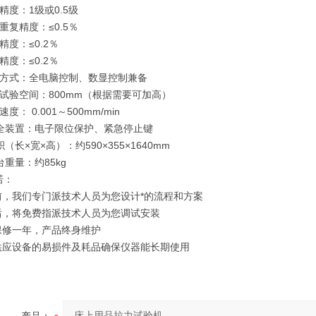
精度：1级或0.5级
重复精度：≤0.5％
精度：≤0.2％
精度：≤0.2％
作方式：全电脑控制、数显控制兼备
效试验空间：800mm（根据需要可加高）
度： 0.001～500mm/min
安全装置：电子限位保护、紧急停止键
积（长×宽×高）：约590×355×1640mm
台重量：约85kg
诺：
机前，我们专门派技术人员为您设计*的流程和方案
机后，将免费指派技术人员为您调试安装
机保修一年，产品终身维护
年供应设备的易损件及耗品确保仪器能长期使用