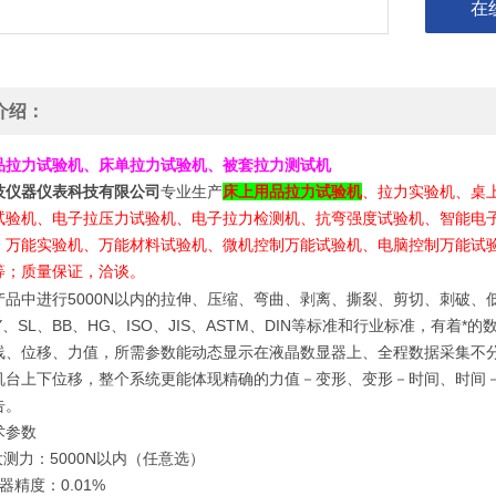
在
介绍：
品拉力试验机、床单拉力试验机、被套拉力测试机
技仪器仪表科技有限公司
专业生产
床上用品拉力试验机
、拉力实验机、桌
试验机、电子拉压力试验机、电子拉力检测机、抗弯强度试验机、智能电
、万能实验机、万能材料试验机、微机控制万能试验机、电脑控制万能试
等；质量保证，洽谈。
品中进行5000N以内的拉伸、压缩、弯曲、剥离、撕裂、剪切、刺破、低周
Y、SL、BB、HG、ISO、JIS、ASTM、DIN等标准和行业标准，
线、位移、力值，所需参数能动态显示在液晶数显器上、全程数据采集不分
机台上下位移，整个系统更能体现精确的力值－变形、变形－时间、时间
告。
术参数
i大测力：5000N以内（任意选）
器精度：0.01%