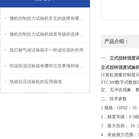
微机控制扭力试验机常见的故障有哪些？
微机控制拉力试验机精度等级的选择需要考虑哪些因素？
产品介绍：
氙灯耐气候试验箱不一样滤光器的作用
立式扭转强度
一、
恒温恒湿试验箱有哪些注意事项和保养维护？
立式扭转强度试验
计算机测量控制显
纸箱抗压试验机的应用领域
STC300
数字式数据
定、无冲击现象、
二、技术参数
1.
规格：
QJ
NZ
－
10
2
．
精度等级：
0.5
级
3
．
最大负荷：
10
（
4
．
有效测力范围：