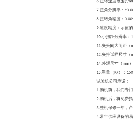
扭转速度范围
6.
(°/mi
扭角分辨率：
7.
±0.0
扭转角精度：
8.
0.00
速度精度：示值的
9.
小扭距分辨率：
10.
1
夹头间大间距（
11.
夹持试样尺寸（
12.
外观尺寸（
14.
mm
重量（
）：
15.
Kg
150
试验机公司承诺：
购机前，我们专门
1.
购机后，将免费指
2.
整机保修一年，产
3.
常年供应设备的易
4.