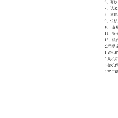
6、有效
7、试验速度
8、速度精
9、位移测
10、变形
11、安全
12、机台重
公司承
1.购
2.购
3.整
4.常