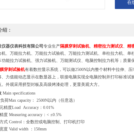
在
介绍：
隔膜穿刺试验机
技仪器仪表科技有限公司
专业生产
、
精密拉力测试仪
、
精
力机、万能拉力机、万能拉力试验机、万能拉力测试机、单柱拉力机、单
多功能拉力试验机、强力试验机、万能测试仪、电脑控制拉力机等；质量
膜穿刺试验机
有着
数控显示系统，可以做
2
5
00N
以内整个材料中拉伸、压
移、力值能动态显示在数显器上，联接电脑实现全电脑控制并打印标准试
点。外观采用挤型封板及高级烤漆处理，更显美观大方。
数
Main specifications
负荷Max capacity： 2
5
00N以内（任意选）
元精度Load Accuracy：0.01%
 Measuring accuracy：< ±0.5%
方式 Control：全数控或电脑控制、打印机打印
 Valid width ：150mm