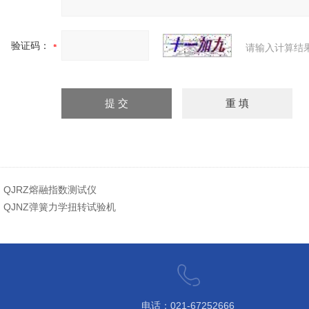
验证码：
请输入计算结
：
QJRZ熔融指数测试仪
：
QJNZ弹簧力学扭转试验机
电话：021-67252666