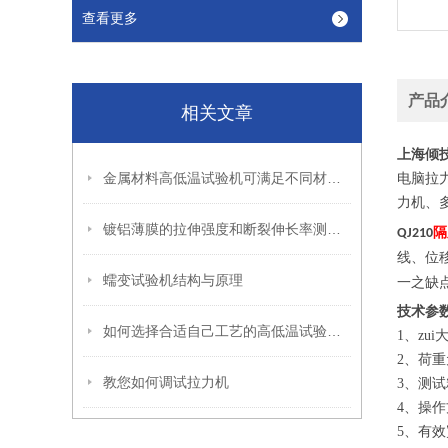
查看更多
产品
相关文章
上海倾
金属材料高低温试验机可满足不同材料的试验测量需要
电脑拉
力机、
镀铝薄膜的拉伸强度和断裂伸长率测试方法
隔
QJ210
线、位
蠕变试验机结构与原理
一之缺
技术参
如何选择合适自己工艺的高低温试验箱呢
1、zui大
2、荷重
教您如何调试拉力机
3、测试精度
4、操作
5、有效宽度