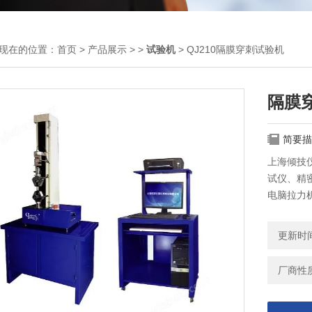
现在的位置：
首页
>
产品展示
> >
试验机
> QJ210隔膜穿刺试验机
隔膜
简要描
上海倾技
试仪、精
电脑拉力
力机、单
力机、多
更新时间：
等；质量
厂商性