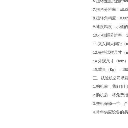
扭转速度范围
6.
(°/mi
扭角分辨率：
7.
±0.0
扭转角精度：
8.
0.00
速度精度：示值的
9.
小扭距分辨率：
10.
1
夹头间大间距（
11.
夹持试样尺寸（
12.
外观尺寸（
14.
mm
重量（
）：
15.
Kg
150
三、
试验机公司承
购机前，我们专门
1.
购机后，将免费指
2.
整机保修一年，产
3.
常年供应设备的易
4.