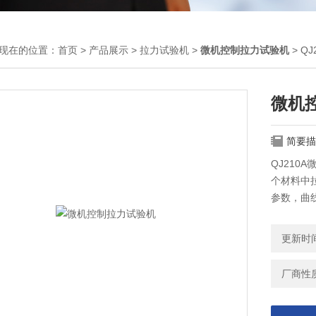
现在的位置：
首页
>
产品展示
>
拉力试验机
>
微机控制拉力试验机
> Q
微机
简要描
QJ210
个材料中
参数，曲
控制并打
杂、性能
更新时间：
方。
厂商性