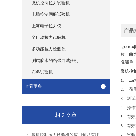
微机控制拉力试验机
电脑控制伺服试验机
上海电子拉力仪
产品
全自动拉力试验机
QJ210A
多功能拉力检测仪
数，曲
测试胶水的粘强力试验机
性能单
微机控
布料试验机
、
1
zui
查看更多
、
荷
2
、测
3
、操
4
相关文章
、有
5
、有效
6
微机控制拉力试验机的应用领域有哪些？
、试
7