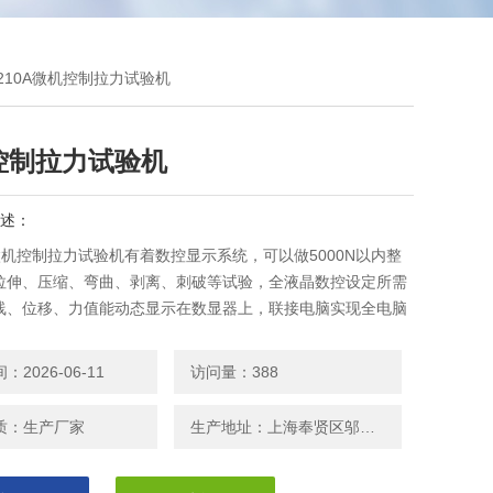
J210A微机控制拉力试验机
控制拉力试验机
述：
A微机控制拉力试验机有着数控显示系统，可以做5000N以内整
拉伸、压缩、弯曲、剥离、刺破等试验，全液晶数控设定所需
线、位移、力值能动态显示在数显器上，联接电脑实现全电脑
印标准试验报告；*改变传统材料式试验机机台笨重、操作复
单一之缺点。外观采用挤型封板及高级烤漆处理，更显美观大
2026-06-11
访问量：388
质：生产厂家
生产地址：上海奉贤区邬桥镇安东路208号