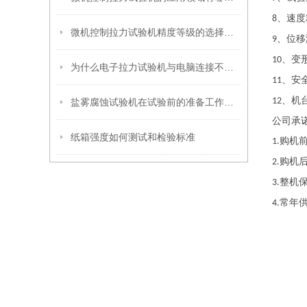
、速
8
微机控制拉力试验机精度等级的选择需要考虑哪些因素？
、位移
9
、变
10
为什么电子拉力试验机与电脑连接不上？
、安
11
、机
12
盐雾腐蚀试验机在试验前的准备工作有哪些？
公司承
纸箱强度如何测试和检验标准
购机
1.
购机
2.
整机
3.
常年
4.