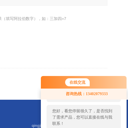
果（填写阿拉伯数字），如：三加四=7
返回
在线交流
您好！欢迎前来咨询，很高兴为您
咨询热线：13402079333
服务，请问您要咨询什么问题呢？
您好，看您停留很久了，是否找到
了需求产品，您可以直接在线与我
联系！
qingjiyiqi@zhongguoqingji.com