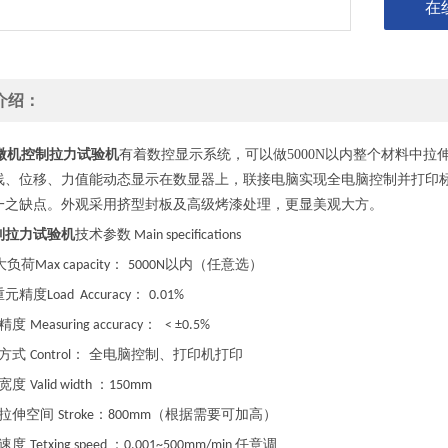
在
介绍：
微机控制拉力试验机
有着
数控显示系统，可以做
5000N
以内整个材料中拉
线、位移、力值能动态显示在数显器上，联接电脑实现全电脑控制并打印
一之缺点。外观采用挤型封板及高级烤漆处理，更显美观大方。
制拉力试验机
技术参数
Main specifications
大负荷
：
以内（任意选）
Max capacity
5000N
重元精度
：
Load Accuracy
0.01%
试精度
：
Measuring accuracy
< ±0.5%
作方式
： 全电脑控制、打印机打印
Control
效宽度
：
Valid width
150mm
拉伸空间
：
（根据需要可加高）
Stroke
800mm
验速度
：
任意调
Tetxing speed
0.001~500mm/min