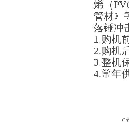
烯（PV
管材》
落锤冲
1.购
2.购
3.整
4.常
产