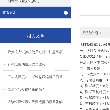
材料卧式拉力试验机
查看更多
产品介绍：
相关文章
大吨位卧式拉力检
一、大吨位卧式拉
弹簧拉力试验机使用过程中注意事项
QJDW311
适用于产
检测。同时本试验机
瓦楞纸板的抗压强度试验
二、
技术参数：
1、zui大测力：1
三箱式温度冲击试验箱压缩机的日常维护
2、传感器精度：0.
3、测试精度：1级
氙灯耐气候试验箱的保养
4、测试重复精度：
5、位移精度：≤1％
浅谈恒温恒湿箱降温缓慢的原因及解决方案
6、变形精度：≤1％
7、操作方式：全电