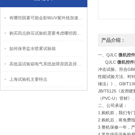
有哪些因素可能会影响UV紫外线加速耐候试验箱光照强度的准确性？
购买四点静压试验机需要考虑哪些因素？
产品介绍：
如何保养盐水喷雾试验箱
一、QJLC
微机控
QJLC
微机控件
高低温试验箱电气系统故障原因及排查处理
冲击试验。符合GB61
性能试验方法、时针
上海试验机主要特点
锤法）》、GB/T1
JB/T5125《农用
（PVC-U）管材》
二、公司承诺：
1.购机前，我们专
2.购机后，将免费
3.整机保修一年，
4.常年供应设备的