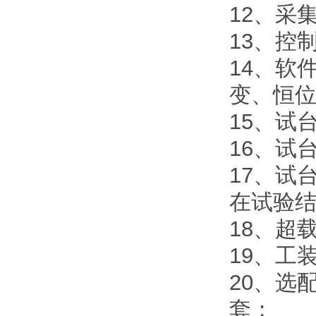
12、采
13、控
14、软
变、恒
15、试
16、试
17、试
在试验
18、超
19、工
20、选
套；