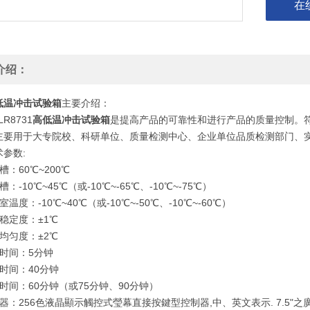
在
介绍：
低温冲击试验箱
主要介绍：
R8731
高低温冲击试验箱
是提高产品的可靠性和进行产品的质量控制。符合标准GB/T
主要用于大专院校、科研单位、质量检测中心、企业单位品质检测部门、
参数:
槽：60℃~200℃
：-10℃~45℃（或-10℃~-65℃、-10℃~-75℃）
温度：-10℃~40℃（或-10℃~-50℃、-10℃~-60℃）
稳定度：±1℃
均匀度：±2℃
复时间：5分钟
时间：40分钟
时间：60分钟（或75分钟、90分钟）
器：256色液晶顯示觸控式瑩幕直接按鍵型控制器,中、英文表示. 7.5"