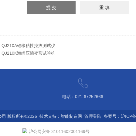
：
QJ210A硅橡粘性拉拔测试仪
：
QJ210K海绵压缩变形试验机
电话：021-67252666
 版权所有©2026 技术支持：
智能制造网
管理登陆
备案号：沪ICP备0
沪公网安备 31011602001169号