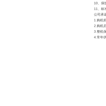
10、
11、标
公司承
1.购
2.购
3.整
4.常