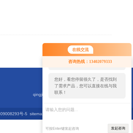
返回
在线交流
您好！欢迎前来咨询，很高兴为您
咨询热线：13402079333
服务，请问您要咨询什么问题呢？
您好，看您停留很久了，是否找到
了需求产品，您可以直接在线与我
联系！
qingjiyiqi@zhongguoqingji.com
9008293号-5
sitemap.xml
发起咨询
可按Enter键发起咨询