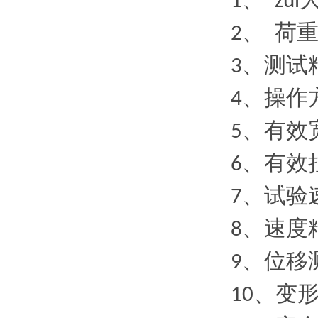
、
1
zui
、
荷
2
、测试
3
、操作
4
、有效
5
、有效
6
、试验
7
、速度
8
、位移
9
、变
10