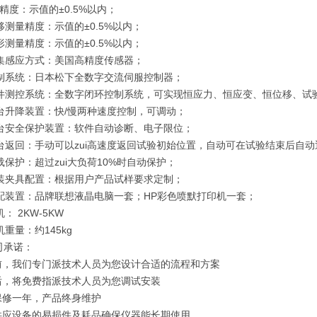
精度：示值的±0.5%以内；
移测量精度：示值的±0.5%以内；
形测量精度：示值的±0.5%以内；
采集感应方式：美国高精度传感器；
控制系统：日本松下全数字交流伺服控制器；
软件测控系统：全数字闭环控制系统，可实现恒应力、恒应变、恒位移、试
试台升降装置：快/慢两种速度控制，可调动；
试台安全保护装置：软件自动诊断、电子限位；
试台返回：手动可以zui高速度返回试验初始位置，自动可在试验结束后自动
载保护：超过zui大负荷10%时自动保护；
工装夹具配置：根据用户产品试样要求定制；
选配装置：品牌联想液晶电脑一套；HP彩色喷默打印机一套；
： 2KW-5KW
机重量：约145kg
司承诺：
机前，我们专门派技术人员为您设计合适的流程和方案
机后，将免费指派技术人员为您调试安装
机保修一年，产品终身维护
年供应设备的易损件及耗品确保仪器能长期使用