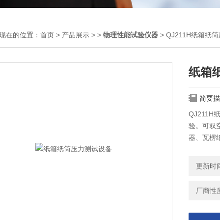
现在的位置：
首页
>
产品展示
> >
物理性能试验仪器
> QJ211H纸箱
纸箱
简要描
QJ211
验。可双
器、瓦楞
定压力、
高效、科
更新时间：
厂商性