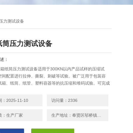
纸筒压力测试设备
纸筒压力测试设备
述：
H纸箱纸筒压力测试设备适用于300KN以内产品试样的压缩试
空间配置进行拉伸、撕裂、刺破等试验。被广泛用于包装容
纸箱、纸筒、纸管、塑料容器等的抗压缩和堆码试验。可完成
测形变，定形变、抗压力，Z大压溃力和堆码试验。是企业、
研机构、检验检疫部门的理想检测设备。
2025-11-10
访问量：2336
质：生产厂家
生产地址：奉贤区邬桥镇安东路208号