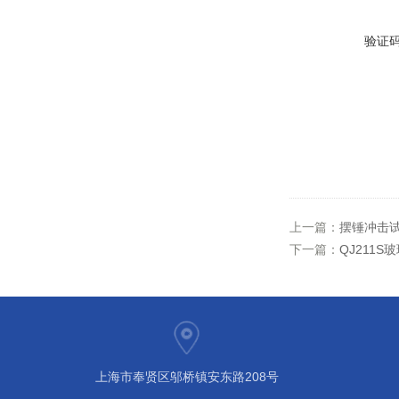
验证
上一篇：
摆锤冲击
下一篇：
QJ211S
上海市奉贤区邬桥镇安东路208号