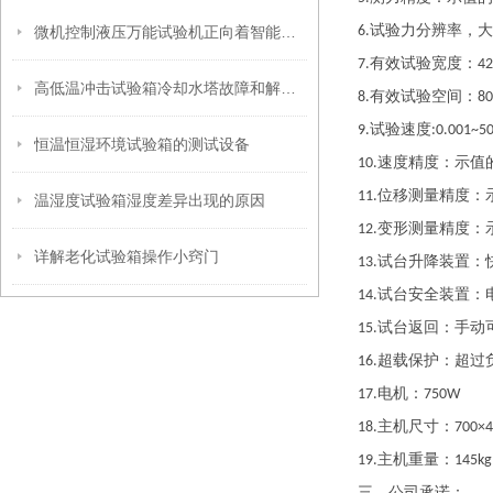
试验力分辨率，大
微机控制液压万能试验机正向着智能化、网络化的方向发展
6.
有效试验宽度：
7.
4
高低温冲击试验箱冷却水塔故障和解决方法
有效试验空间：
8.
8
试验速度
9.
:0.001~5
恒温恒湿环境试验箱的测试设备
速度精度：示值
10.
位移测量精度：
11.
温湿度试验箱湿度差异出现的原因
变形测量精度：
12.
详解老化试验箱操作小窍门
试台升降装置：
13.
试台安全装置：
14.
试台返回：手动
15.
超载保护：超过
16.
电机：
17.
750W
主机尺寸：
18.
700×
主机重量：
19.
145kg
三、
公司承诺：