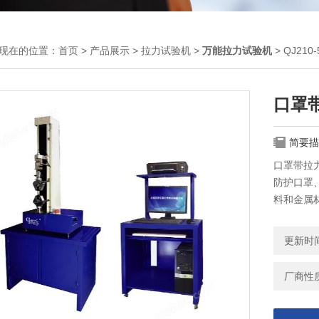
现在的位置：
首页
>
产品展示
>
拉力试验机
>
万能拉力试验机
> QJ21
口罩
简要描
口罩带拉
防护口罩
料和金属材
切、粘合
更新时间：
厂商性