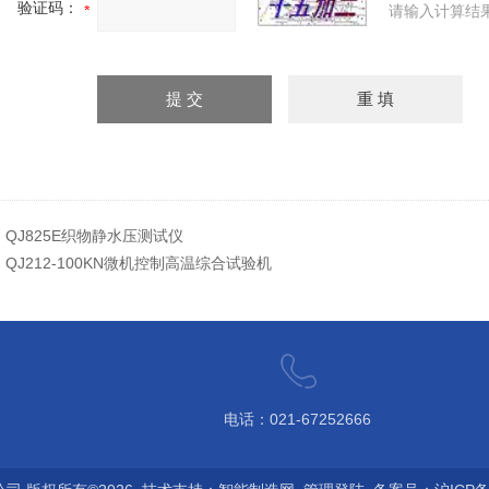
验证码：
请输入计算结
：
QJ825E织物静水压测试仪
：
QJ212-100KN微机控制高温综合试验机
电话：021-67252666