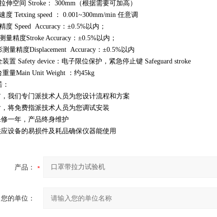
拉伸空间
Stroke
：
300mm
（根据需要可加高）
速度
Tetxing speed
：
0.001~300mm/min
任意调
精度
Speed Accuracy
：
±0.5%
以内；
测量精度
Stroke Accuracy
：
±0.5%
以内；
形测量精度
Displacement Accuracy
：
±0.5%
以内
全装置
Safety device
：电子限位保护，紧急停止键
Safeguard stroke
台重量
Main Unit Weight
：约
45kg
诺：
前，我们专门派技术人员为您设计流程和方案
后，将免费指派技术人员为您调试安装
保修一年，产品终身维护
供应设备的易损件及耗品确保仪器能使用
产品：
您的单位：