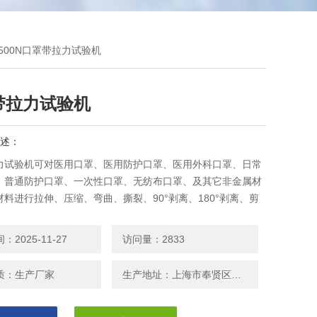
0-500N口罩带拉力试验机
带拉力试验机
述：
力试验机可对医用口罩、医用防护口罩、医用外科口罩、日常
、普通防护口罩、一次性口罩、无纺布口罩、及其它非金属材
料进行拉伸、压缩、弯曲、撕裂、90°剥离、180°剥离、剪
力、拔出力、延伸伸长率等试验。
2025-11-27
访问量：2833
质：生产厂家
生产地址：上海市奉贤区南桥镇安东路208号