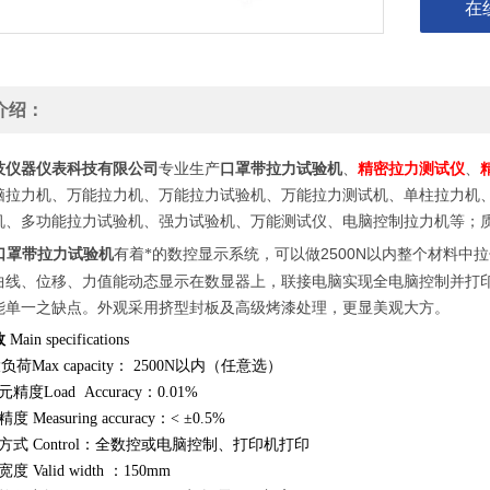
在
介绍：
口罩带拉力试验机
精密拉力测试仪
技仪器仪表科技有限公司
专业生产
、
、
脑拉力机、万能拉力机、万能拉力试验机、万能拉力测试机、单柱拉力机
机、多功能拉力试验机、强力试验机、万能测试仪、电脑控制拉力机等；
口罩带拉力试验机
2500N
有着
*的数控显示系统，可以做
以内整个材料中拉
曲线、位移、力值能动态显示在数显器上，联接电脑实现全电脑控制并打
能单一之缺点。外观采用挤型封板及高级烤漆处理，更显美观大方。
数
Main specifications
大负荷
Max capacity
：
2500N
以内（任意选）
元精度
Load Accuracy
：
0.01%
精度
Measuring accuracy
：
< ±0.5%
方式
Control
：全数控或电脑控制、打印机打印
宽度
Valid width
：
150mm