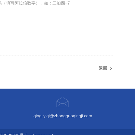
果（填写阿拉伯数字），如：三加四=7
返回
qingjiyiqi@zhongguoqingji.com