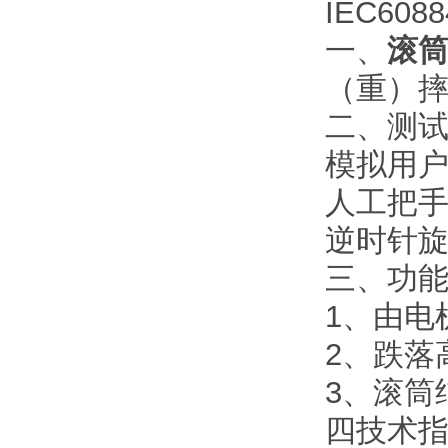
IEC60
一、
滚
（重）
二、测
模拟用
人工把
逆时针
三、功
1、由电
2、跌落
3、滚筒
四技术