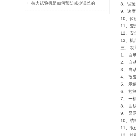
拉力试验机是如何预防减少误差的
8、试验速
9、速度
10、位
11、变
12、安全
13、机
三、 功
1、 
2、 
3、 
4、 
5、 
6、 
7、 
8、 
9、 
10、
11、
12、