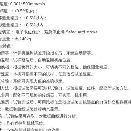
度: 0.001~500mm/min
精度：: ±0.5%以内；
移测量精度： ±0.5%以内；
形测量精度： ±0.5%以内
装置： 电子限位保护，紧急停止键 Safeguard stroke
台重量： 约140kg
能特点：
自动清零：计算机接到试验开始指令后，系统自动清零。
自动返程：试样断裂后，自动返回初始位置。
自动换档：根据负荷的大小，可切换不同的档位，确保测量精度。
改变速度：本机可根据不同的试样，任意改变试验速度。
示值校验：系统可实现力值的准确标定。
控制方法：根据试验需要可选择试验力、试验速度、位移、应变等试验方法
一机多用：配备不同规格的传感器，可实现一机多用。
曲线遍历：试验完成后，可用鼠标任意找出试验曲线逐点的力值和变形数据
显示：数据和曲线试验过程动态显示。
结果：试验结果可存取，对数据曲线进行分析。
限位：具有程控和机械限位。
过载：当负荷超过额定值时自动停机。