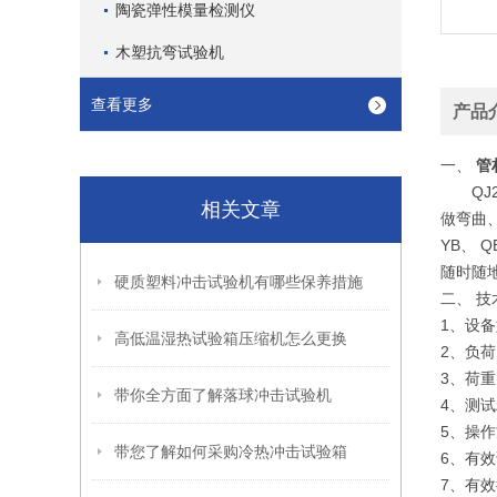
陶瓷弹性模量检测仪
木塑抗弯试验机
查看更多
产品
一、
管
QJ2
相关文章
做弯曲、
YB、 
随时随
硬质塑料冲击试验机有哪些保养措施
二、 技
1、设备
高低温湿热试验箱压缩机怎么更换
2、负荷
3、荷重
带你全方面了解落球冲击试验机
4、测试精
5、操作
带您了解如何采购冷热冲击试验箱
6、有效
7、有效