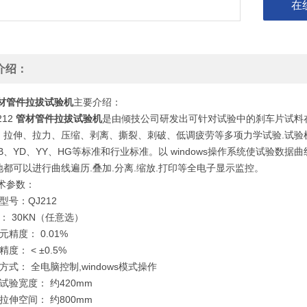
在
介绍：
材管件拉拔试验机
主要介绍：
12
管材管件拉拔试验机
是由倾技公司研发出可针对试验中的刹车片试料在
拉伸、拉力、压缩、剥离、撕裂、刺破、低调疲劳等多项力学试验.试验机可根据
QB、YD、YY、HG等标准和行业标准。以 windows操作系统使试验数
地都可以进行曲线遍历.叠加.分离.缩放.打印等全电子显示监控。
术参数：
型号：QJ212
： 30KN（任意选）
元精度： 0.01%
度： < ±0.5%
方式： 全电脑控制,windows模式操作
试验宽度： 约420mm
拉伸空间： 约800mm