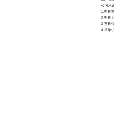
公司承
1.购
2.购
3.整
4.常