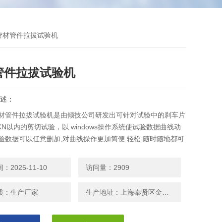
11管材管件拉拔试验机
管件拉拔试验机
述：
2 管材管件拉拔试验机是由倾技公司研发出可针对试验中的刹车片
KN以内的剪切试验，以 windows操作系统使试验数据曲线动
试验数据可以任意删加,对曲线操作更加简便.轻松.随时随地都可
遍历.叠加.分离.缩放.打印等全电子显示监控。
2025-11-10
访问量：2909
质：生产厂家
生产地址：上海奉贤区金汇镇金闸路1088号