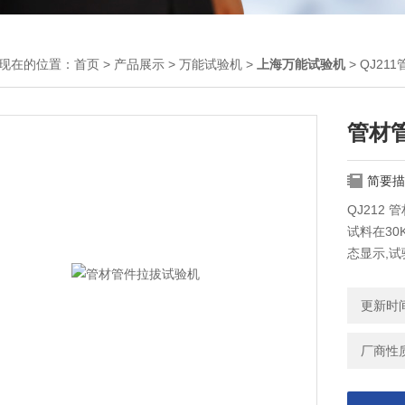
现在的位置：
首页
>
产品展示
>
万能试验机
>
上海万能试验机
> QJ2
管材
简要描
QJ21
试料在30
态显示,
以进行曲线
更新时间：
厂商性