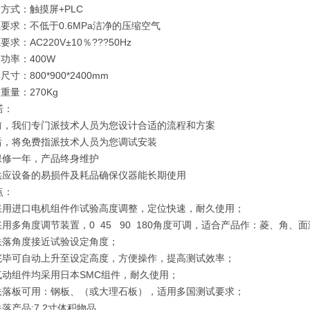
制方式：触摸屏+PLC
源要求：不低于0.6MPa洁净的压缩空气
要求：AC220V±10％???50Hz
备功率：400W
尺寸：800*900*2400mm
备重量：270Kg
诺：
机前，我们专门派技术人员为您设计合适的流程和方案
机后，将免费指派技术人员为您调试安装
机保修一年，产品终身维护
年供应设备的易损件及耗品确保仪器能长期使用
点：
机采用进口电机组件作试验高度调整，定位快速，耐久使用；
采用多角度调节装置，0 45 90 180角度可调，适合产品作：菱、角、
品跌落角度接近试验设定角度；
落完毕可自动上升至设定高度，方便操作，提高测试效率；
有气动组件均采用日本SMC组件，耐久使用；
种跌落板可用：钢板、（或大理石板），适用多国测试要求；
跌落产品:7.2寸体积物品