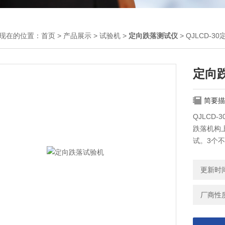
现在的位置：
首页
>
产品展示
>
试验机
>
定向跌落测试仪
> QJLCD-
定向
简要描
QJLCD
跌落机构
试。3个
更新时间：
厂商性