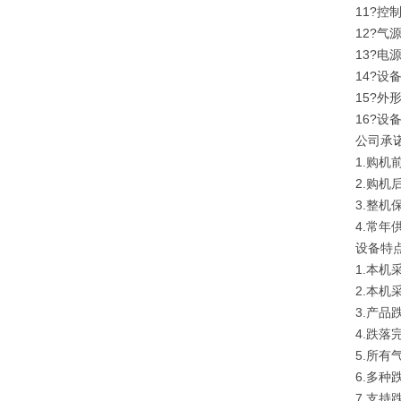
11?控
12?气
13?电源
14?设
15?外形
16?设
公司承
1.购
2.购
3.整
4.常
设备特
1.本
2.本机
3.产
4.跌
5.所
6.多
7.支持