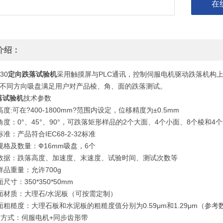
在
介绍：
30
定向跌落试验机
采用触摸屏与PLC通讯，控制伺服电机驱动跌落机构
个不同方向吸盘满足用户对产品棱、角、面的跌落测试。
落试验机
技术参数
高度:可在?400-1800mm?范围内设定，位移精度为±0.5mm
角度：0°、45°、90°，可跌落矩形样品的2个大面、4个小面、8个棱和4
标准：产品符合IEC68-2-32标准
规格及数量：Ф16mm吸盘，6个
试数据：跌落高度、加速度、末速度、试验时间、测试次数等
样品重量：允许700g
尺寸：350*350*50mm
落面材质：大理石/水泥板（可按需定制）
面粗糙度：大理石板和水泥板的粗糙度值分别为0.59μm和1.29μm（参考
动方式：伺服电机+同步齿形带