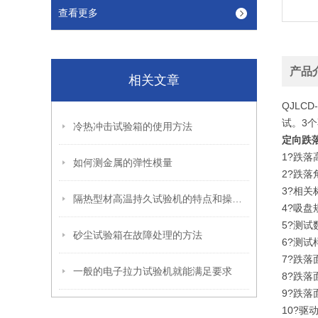
查看更多
产品
相关文章
QJLCD-
试。3
冷热冲击试验箱的使用方法
定向跌
1?跌落
如何测金属的弹性模量
2?跌落
3?相关
隔热型材高温持久试验机的特点和操作规程
4?吸盘
5?测
砂尘试验箱在故障处理的方法
6?测试
7?跌落面
一般的电子拉力试验机就能满足要求
8?跌
9?跌落
10?驱