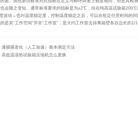
间的差。虽然新旧标准对此指标在定义与称呼两者上都是相同，但是其检
也会随之变短。通常标准要求的指标是为±2℃，但在纯高温试验箱200
温度波动→也叫温度稳定度，控制温度稳定之后，可以在给定任意时间的间隔
的是其“工作空间”并非“工作室”，是大约工作室去掉离箱壁各自边长的1
：
漆膜膜老化（人工加速）基本测定方法
：
高低温湿热试验箱压缩机怎么更换