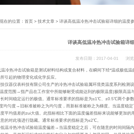
现在的位置：
首页
>
技术文章
> 详谈高低温冷热冲击试验箱详细的温度
详谈高低温冷热冲击试验箱详
发布日期：2017-04-01 浏览
温冷热冲击试验箱是测试材料结构或复合材料，在瞬间下经*温或极低温的
热所引起的物理变化或化学反应。
倾技仪器仪表科技有限公司生产的冷热冲击试验箱属环境类温度系列检测
)温度范围→指产品在工作室中所能够耐受或能达到的极限温度(极限高温
长时间稳定运行的极值。通常标准要求的指标是为≤1℃、±0.5℃两个参
)温度均匀度→旧标准被称之为均匀度，而新标准被称之为梯度。当温度稳
度平均值差的zui大值。此指标相比下面的温度偏差指标来说能够更加
意的对此项进行隐藏。通常标准要求的指标是为≤2℃。
 高低温冷热冲击试验箱温度偏差→当温度稳定之后，可在随意的时间间隔