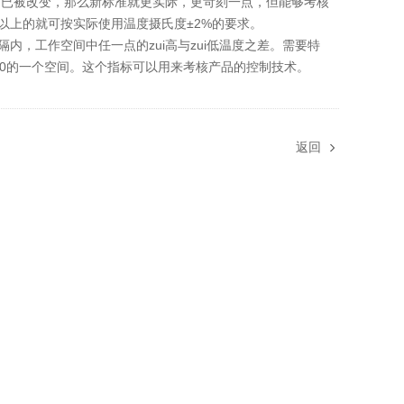
测已被改变，那么新标准就更实际，更苛刻一点，但能够考核
℃以上的就可按实际使用温度摄氏度±2%的要求。
内，工作空间中任一点的zui高与zui低温度之差。需要特
/10的一个空间。这个指标可以用来考核产品的控制技术。
返回