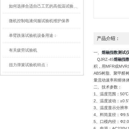
如何选择合适自己工艺的高低温试验箱呢
微机控制电液伺服试验机维护保养
单臂跌落试验机设备用途：
产品介绍：
有关疲劳试验机
一、
熔融指数测试
QJRZ-45
熔融指
扭力弹簧试验机特点：
积，用MFR或MV
ABS树脂、聚甲醛
量流动速率和熔体体
二、技术参数：
1、温度范围：50℃-
2、温度波动：±0.5
3、温度显示分辨率：
4、料筒直径：Φ9.55
5、口模内径：Φ2.09
6、电源：AC220V 