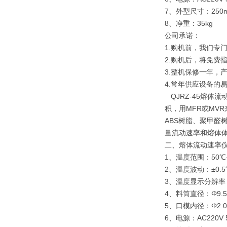
7、外型尺寸：250m
8、净重：35kg
公司承诺：
1.购机前，我们专
2.购机后，将免费
3.整机保修一年，
4.常年供应设备的
QJRZ-45熔体
积，用MFR或MV
ABS树脂、聚甲醛
量流动速率和熔体体
二、熔体流动速率
1、温度范围：50℃-
2、温度波动：±0.5
3、温度显示分辨率：
4、料筒直径：Φ9.55
5、口模内径：Φ2.09
6、电源：AC220V 