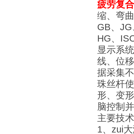
疲劳复
缩、弯
GB、JG
HG、I
显示系
线、位
据采集不
珠丝杆
形、变
脑控制
主要技
1、zu