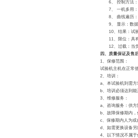
6、 控制方法：
7、 一机多用：
8、 曲线遍历：
9、 显示：数据
10、结果：试验
11、限位：具有
12、过载：当负
四、
质量保证及售
1、保修范围：
试验机主机在正常
2、培训：
a、本试验机到需方
b、培训必须达到
3、维修服务：
a、咨询服务：供
b、故障保修期内，
c、保修期内人为
d、如需更换设备
4、以下情况不属