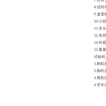
7.
扭转
8.
速度
9.
小
10.
夹
11.
夹
12.
外
14.
重
15.
试验机
购机
1.
购机
2.
整机
3.
常年
4.