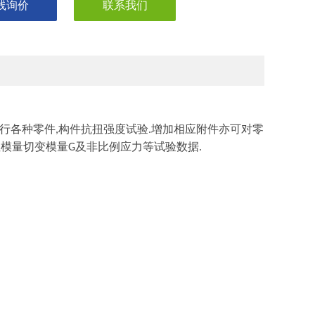
线询价
联系我们
行各种零件
构件抗扭强度试验
增加相应附件亦可对零
,
.
性模量切变模量
及非比例应力等试验数据
G
.