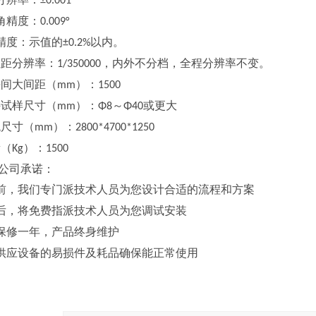
±0.001°
角精度：
0.009°
精度：示值的
以内。
±0.2%
扭距分辨率：
，内外不分档，全程分辨率不变。
1/350000
头间大间距（
）：
mm
1500
持试样尺寸（
）：
～
或更大
mm
Φ8
Φ40
观尺寸（
）：
mm
2800*4700*1250
量（
）：
Kg
1500
公司承诺：
前，我们专门派技术人员为您设计合适的流程和方案
后，将免费指派技术人员为您调试安装
保修一年，产品终身维护
供应设备的易损件及耗品确保能正常使用