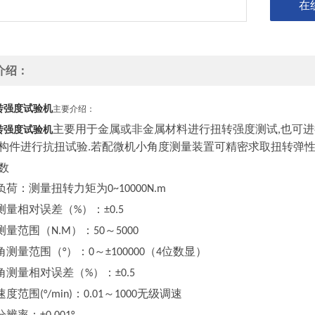
在
介绍：
转强度试验机
主要介绍：
主要用于金属或非金属材料进行扭转强度测试
也可进
转强度试验机
,
构件进行抗扭试验
若配微机小角度测量装置可精密求取扭转弹
.
数
负荷：测量扭转力矩为
0~10000N.m
测量相对误差（
）：
%
±0.5
测量范围（
）：
～
N.M
50
5000
角测量范围（
）：
～
（
位数显）
°
0
±100000
4
角测量相对误差（
）：
%
±0.5
速度范围
：
～
无级调速
(°/min)
0.01
1000
分辨率：