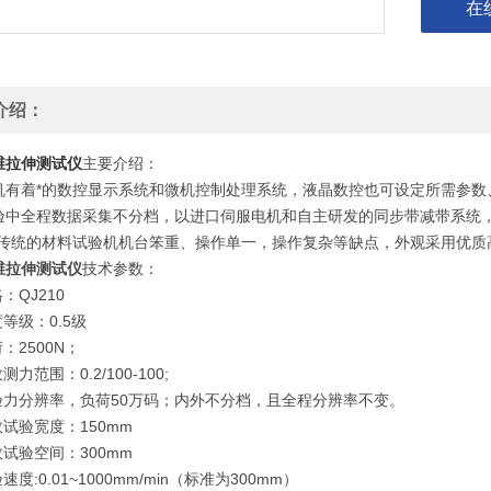
在
介绍：
维拉伸测试仪
主要介绍：
机有着*的数控显示系统和微机控制处理系统，液晶数控也可设定所需参数
验中全程数据采集不分档，以进口伺服电机和自主研发的同步带减带系统，
变传统的材料试验机机台笨重、操作单一，操作复杂等缺点，外观采用优质
维拉伸测试仪
技术参数：
：QJ210
度等级：0.5级
荷：2500N；
测力范围：0.2/100-100;
试验力分辨率，负荷50万码；内外不分档，且全程分辨率不变。
效试验宽度：150mm
效试验空间：300mm
速度:0.01~1000mm/min（标准为300mm）