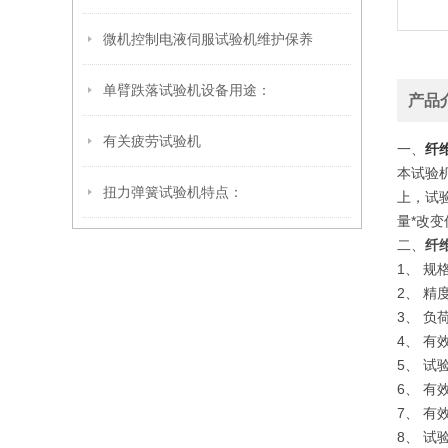
微机控制电液伺服试验机维护保养
单臂跌落试验机设备用途：
产品
有关疲劳试验机
一、
纤
本试验
扭力弹簧试验机特点：
上，试
量*改
二、
纤
1、 规格
2、 精
3、 负
4、 有效
5、 
6、 有
7、 有
8、 试验