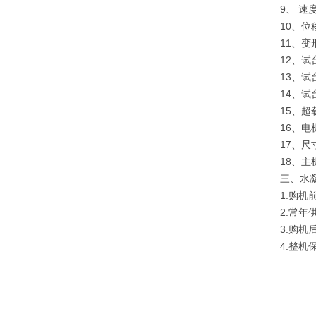
9、 速
10、位
11、变
12、
13、
14、
15、
16、电
17、尺
18、主
三、水
1.购
2.常
3.购
4.整