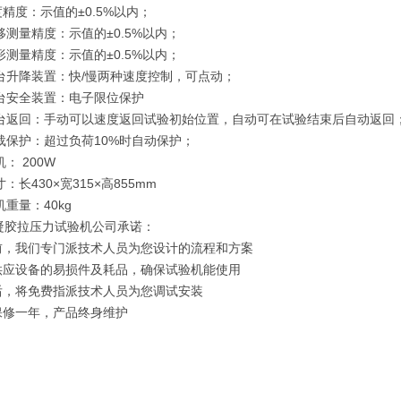
度精度：示值的±0.5%以内；
移测量精度：示值的±0.5%以内；
形测量精度：示值的±0.5%以内；
试台升降装置：快/慢两种速度控制，可点动；
试台安全装置：电子限位保护
试台返回：手动可以速度返回试验初始位置，自动可在试验结束后自动返回
超载保护：超过负荷10%时自动保护；
机： 200W
寸：长430×宽315×高855mm
机重量：40kg
凝胶拉压力试验机公司承诺：
机前，我们专门派技术人员为您设计的流程和方案
年供应设备的易损件及耗品，确保试验机能使用
机后，将免费指派技术人员为您调试安装
机保修一年，产品终身维护