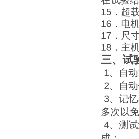
在试验
15．超
16．电
17．尺
18．主
三、试
1、自
2、自
3、记
多次以
4、测
成；