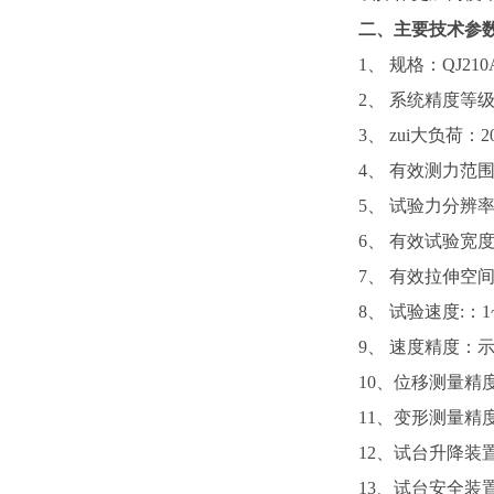
二、主要技术参
1
、 规格：
QJ
210
2
、 系统精度等
3
、 zui大负荷：
2
4
、 有效测力范
5
、 试验力分辨率
6
、 有效试验宽
7
、 有效拉伸空
8
、 试验速度
:
：
1
9
、 速度精度：示
10
、位移测量精
11
、变形测量精
12
、试台升降装
13
、试台安全装