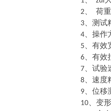
、
1
zui
、
荷
2
、测试
3
、操作
4
、有效
5
、有效
6
、试验
7
、速度
8
、位移
9
、变
10