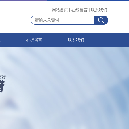
网站首页
|
在线留言
|
联系我们
载
在线留言
联系我们