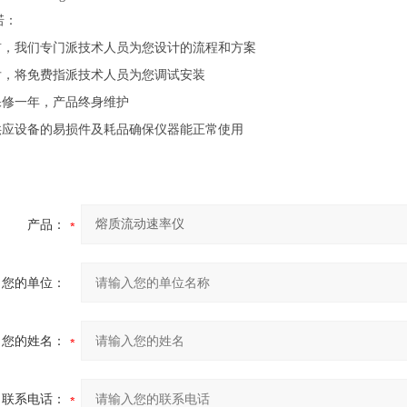
诺：
前，我们专门派技术人员为您设计的流程和方案
后，将免费指派技术人员为您调试安装
保修一年，产品终身维护
供应设备的易损件及耗品确保仪器能正常使用
产品：
您的单位：
您的姓名：
联系电话：