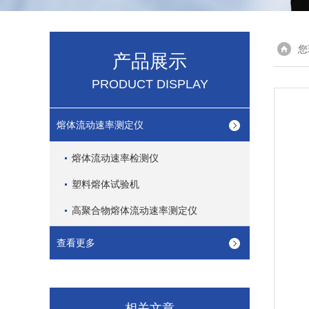
您
产品展示
PRODUCT DISPLAY
熔体流动速率测定仪
熔体流动速率检测仪
塑料熔体试验机
高聚合物熔体流动速率测定仪
查看更多
相关文章