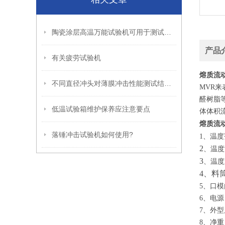
陶瓷涂层高温万能试验机可用于测试陶瓷涂层在高温下的弯曲强度和韧性
产品
有关疲劳试验机
熔质流
不同直径冲头对薄膜冲击性能测试结果的影响
MVR
来
醛树脂
低温试验箱维护保养应注意要点
体体积
熔质流
落锤冲击试验机如何使用?
1
、温度
2
、温度
3
、温度
4
、料
5
、口模
6
、电源
7
、外型
8
、净重