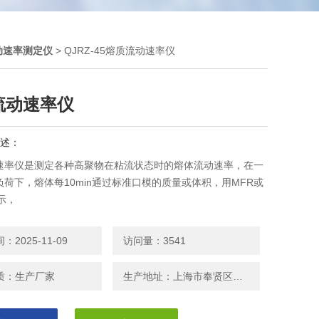
动速率测定仪
> QJRZ-45熔质流动速率仪
流动速率仪
述：
速率仪是测定各种高聚物在粘流状态时的熔体流动速率，在一
荷下，熔体每10min通过标准口模的质量或体积，用MFR或
示，
2025-11-09
访问量：3541
质：生产厂家
生产地址：上海市奉贤区邬桥镇安东路208号