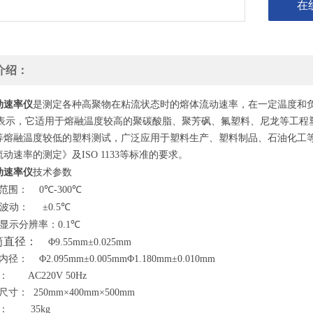
在
介绍：
动速率仪
是测定各种高聚物在粘流状态时的熔体流动速率，在一定温度和
表示，它适用于熔融温度较高的聚碳酸脂、聚芳砜、氟塑料、尼龙等工程
等熔融温度较低的塑料测试，广泛应用于塑料生产、塑料制品、石油化工
流动速率的测定》及
ISO 1133
等标准的要求。
动速率仪
技术参数
范围：
0
℃
-300
℃
波动：
±
0.5
℃
显示分辨率：
0.1
℃
筒直径：
Φ
9.55mm
±
0.025mm
内径：
Φ
2.095mm
±
0.005mm
Φ
1.180mm
±
0.010mm
：
AC220V 50Hz
尺寸：
250mm
×
400mm
×
500mm
：
35kg