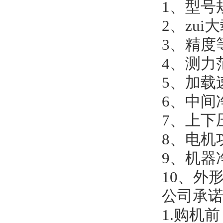
1、型号规
2、zui
3、精度
4、测力范
5、加载速
6、中间
7、上下压板
8、电机功
9、机器净
10、外形尺
公司承
1.购机