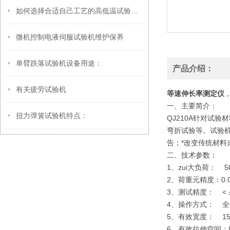
如何选择合适自己工艺的高低温试验箱呢
微机控制电液伺服试验机维护保养
单臂跌落试验机设备用途：
产品介绍：
有关疲劳试验机
等速伸长率测定仪
一、
主要简介：
扭力弹簧试验机特点：
QJ210A针对试
弯折试验等。试验
告；*改变传统材
二、
技术参数：
1、zui大负荷： 
2、荷重元精度：
3、测试精度： < ±
4、操作方式： 
5、有效宽度： 15
6、有效拉伸空间：