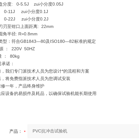
盘分度: 0-5.5J zui小分度0.05J
1J zui小分度0.1J
2J zui小分度0.2J
击刀刃至钳口上面距离: 22mm
圆角半径: R=0.8mm
样类型：符合GB1843—80及ISO180—82标准的规定
 源 ： 220V 50HZ
量 ： 80kg
司承诺：
机前，我们专门派技术人员为您设计*的流程和方案
机后，将免费指派技术人员为您调试安装
机保修一年，产品终身维护
年供应设备的易损件及耗品，以确保试验机能长期使用
产品：