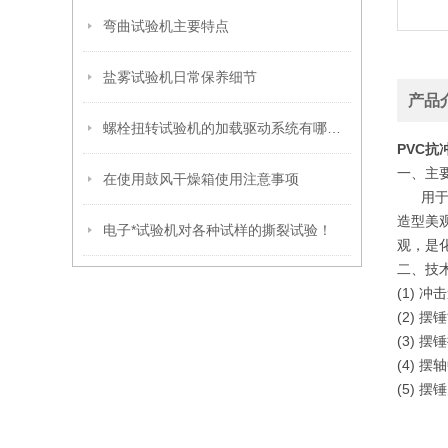
弯曲试验机主要特点
盐雾试验机日常保养细节
产品
螺栓扭转试验机的加载驱动系统有哪些优缺点？
PVC抗
一、
主
在使用鼓风干燥箱使用注意事项
用于玻
造型美观
电子*试验机对各种试样的撕裂试验！
观，是
二、
技
(1) 冲
(2) 摆
(3) 摆
(4) 
(5) 摆
11J摆
22J摆