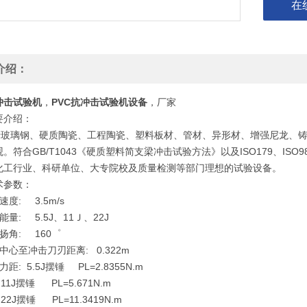
在
介绍：
冲击试验机
，
PVC抗冲击试验机设备
，厂家
要介绍：
璃钢、硬质陶瓷、工程陶瓷、塑料板材、管材、异形材、增强尼龙、铸
。符合GB/T1043《硬质塑料简支梁冲击试验方法》以及ISO179、ISO985
化工行业、科研单位、大专院校及质量检测等部门理想的试验设备。
术参数：
击速度: 3.5m/s
锤能量: 5.5J、11Ｊ、22J
锤扬角: 160゜
摆轴中心至冲击刀刃距离: 0.322m
锤力距: 5.5J摆锤 PL=2.8355N.m
锤 PL=5.671N.m
锤 PL=11.3419N.m