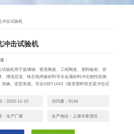
C抗冲击试验机
C抗冲击试验机
述：
冲击试验机用于玻璃钢、硬质陶瓷、工程陶瓷、塑料板材、管
材、增强尼龙、铸石电绝缘材料等非金属材料冲击韧性的测
准确、造型美观。符合GB/T1043《硬质塑料简支梁冲击试
ISO179、ISO9854-1、DIN8078、DIN53453等要求。
2025-11-10
访问量：8136
质：生产厂家
生产地址：上海市奉贤区邬桥镇安东路208号