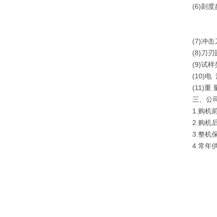
(6)刻度
0-1
0-2
(7)冲
(8)刀刃
(9)试
(10)电
(11)重 
三、
公
1.购
2.购
3.整
4.常