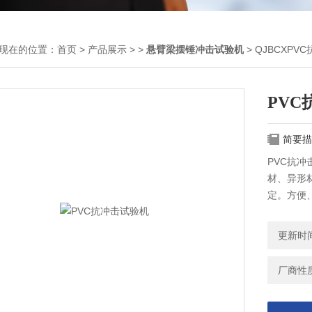
现在的位置：
首页
>
产品展示
> >
悬臂梁摆锤冲击试验机
> QJBCXPV
PV
简要描
PVC抗
材、异形
定。方便、
验方法》以及
更新时间：
厂商性